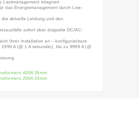
das Lastmanagement integriert
 für das Energiemanagement durch Live-
 die aktuelle Leistung und den
Netzausfälle sofort über doppelte DC/AC-
sich Ihrer Installation an – konfigurierbare
 1999 A (@ 1 A sekundär), bis zu 9999 A (@
messung
ransformers 400A 35mm
ransformers 200A 24mm