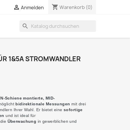
shopping_cart

Warenkorb
(0)
Anmelden
search
ÜR 1&5A STROMWANDLER
IN-Schiene montierte, MID-
öglicht
bidirektionale Messungen
mit drei
dlern Ihrer Wahl. Er bietet eine
sofortige
en
und ist ideal für
 die
Überwachung
in gewerblichen und