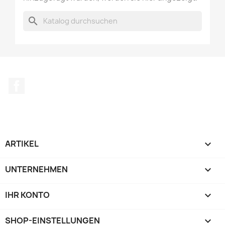
search
Facebook
ARTIKEL

UNTERNEHMEN

IHR KONTO

SHOP-EINSTELLUNGEN
keyboard_arrow_down