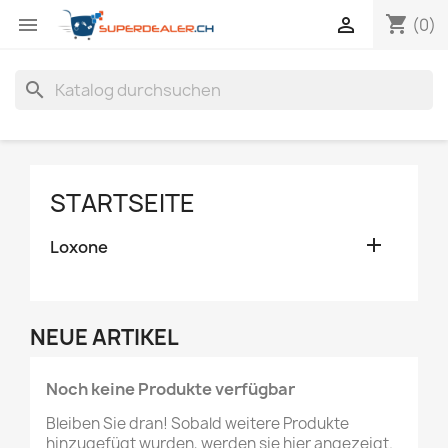
shopping_cart


(0)
search
STARTSEITE

Loxone
NEUE ARTIKEL
Noch keine Produkte verfügbar
Bleiben Sie dran! Sobald weitere Produkte
hinzugefügt wurden, werden sie hier angezeigt.