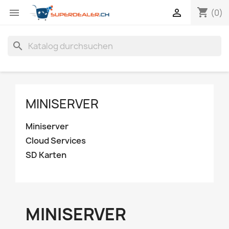
shopping_cart


(0)
search
MINISERVER
Miniserver
Cloud Services
SD Karten
MINISERVER