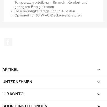
Temperaturverteilung – für mehr Komfort und
geringere Energiekosten
Geschwindigkeitsregelung in 4 Stufen
Optimiert für 60 W AC-Deckenventilatoren
Facebook
ARTIKEL

UNTERNEHMEN

IHR KONTO

SHOP-EINSTELLUNGEN
keyboard_arrow_down