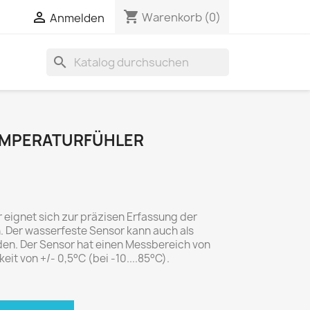
shopping_cart

Warenkorb
(0)
Anmelden
search
EMPERATURFÜHLER
 eignet sich zur präzisen Erfassung der
 Der wasserfeste Sensor kann auch als
en. Der Sensor hat einen Messbereich von
eit von +/- 0,5°C (bei -10....85°C).