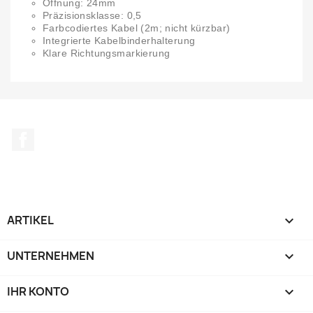
Öffnung: 24mm
Präzisionsklasse: 0,5
Farbcodiertes Kabel (2m; nicht kürzbar)
Integrierte Kabelbinderhalterung
Klare Richtungsmarkierung
Facebook
ARTIKEL

UNTERNEHMEN

IHR KONTO
