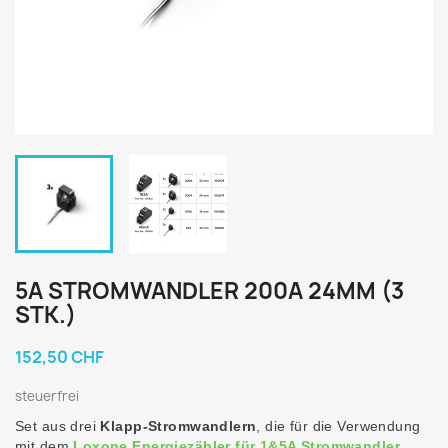
5A STROMWANDLER 200A 24MM (3
STK.)
152,50 CHF
steuerfrei
Set aus drei
Klapp-Stromwandlern
, die für die Verwendung
mit dem
Loxone Energiezähler für 1&5A Stromwandler