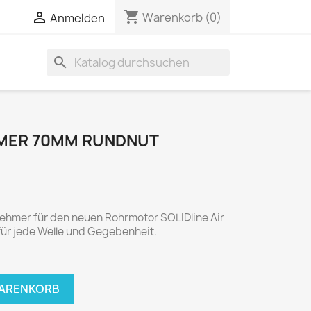
shopping_cart

Warenkorb
(0)
Anmelden
search
MER 70MM RUNDNUT
hmer für den neuen Rohrmotor SOLIDline Air
für jede Welle und Gegebenheit.
WARENKORB