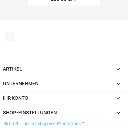
Facebook
ARTIKEL

UNTERNEHMEN

IHR KONTO

SHOP-EINSTELLUNGEN
keyboard_arrow_down
© 2026 - online-shop von PrestaShop™